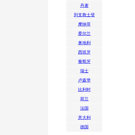
丹麦
列支敦士登
摩纳哥
爱尔兰
奥地利
西班牙
葡萄牙
瑞士
卢森堡
比利时
荷兰
法国
意大利
德国