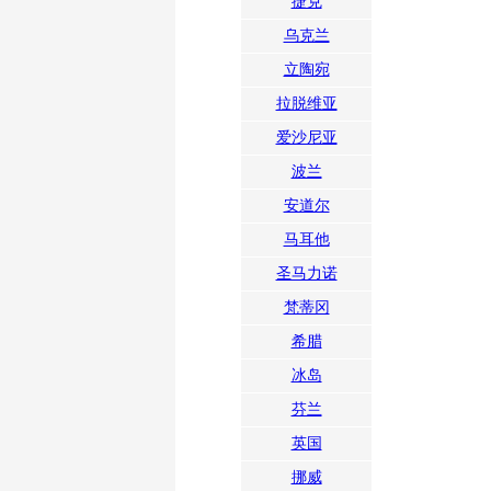
捷克
乌克兰
立陶宛
拉脱维亚
爱沙尼亚
波兰
安道尔
马耳他
圣马力诺
梵蒂冈
希腊
冰岛
芬兰
英国
挪威