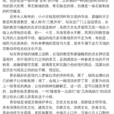
情。信步走进一条叫做“背街”的小巷，立即感到一种强烈的时间和空
间的莫大距离，青石板铺的路、青石板垒的墙，仿佛是一条石板制成
的时空隧道。
还有令人称奇的，小小古镇居然同时有古老的寺庙、肃穆的天主
教堂和基督教堂，被人称为“三教并存”。站在定广门上远远望去，尖
顶的教堂与巍然的百岁坊遥遥相对，东西方文化矛盾而又统一地在小
镇上合理地存在着。初一、十五，寺庙里香火不断，而周日到教堂做
礼拜的人也络绎不绝。偏远的地方多宗教场所并不足为奇，奇的是，
镇民与生俱来的、对外来事物的宽容与大度，使本不属于这方天地的
宗教信仰也在此生生不息。
站在青岩镇的城楼上远眺，尖顶的教堂和肃穆巍然的贞女牌坊遥
遥相对，你不觉得它们之间的突兀，反倒感觉出一种参差文化的不对
称美，就像那镂空花窗、玻璃青瓦和五颜六色的现代商品，流露出的
是历史与现实之间的扯不断、理还乱。
青岩最好的是现代人梦寐以求的淳朴民风。累了，镇民会挪出自
己的椅子让你歇歇脚；渴了，会端上一碗清凉的苦丁茶，还要为你说
上一段青岩的典故，让你的精神也解解乏。这一切，是可以随意享受
的，如果你执意要给钱，一句“随便拿一点就行”或“几块钱就行”的话语
更让你从心眼儿里喜欢这个小镇。
青岩镇是省级文物保护单位、历史文化名镇，国家级文明市场。
具有深厚的历史文化、建筑文化、宗教文化、农耕文化、饮食文化、
革命传统文化底蕴，多民族聚居。全镇总人口中，汉族占总人口数的