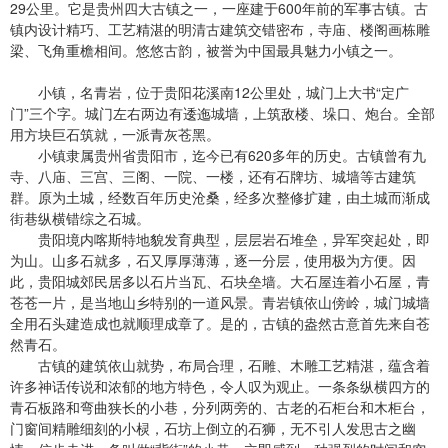
29公里。它是贵州四大古镇之一，一座建于600年前的军事古镇。古
镇内设计精巧、工艺精湛的明清古建筑交错密布，寺庙、楼阁画栋雕
梁、飞角重檐相间。悠悠古韵，被誉为中国最具魅力小镇之一。
小镇，名青岩，位于贵阳花溪南12公里处，城门上大书“定广
门”三个字。城门左右两边有逶迤城墙，上筑敌楼、垛口、炮台。全部
用方块巨石筑就，一派青灰苍黑。
小镇隶属贵州省贵阳市，迄今已有620多年的历史。古镇曾有九
寺、八庙、三宫、三阁、一院、一楼，还有石牌坊、城墙等古建筑
群。原为土城，经数百年历史沧桑，经多次整修扩建，由土城而渐成
街巷纵横错综之石城。
贵阳境内喀斯特地貌发育典型，层层岩石堆垒，异军突起处，即
为山。山多石就多，石又厚厚薄薄，逐一分层，使用极为方便。因
此，贵阳城郊民居多以石片当瓦、石块垒墙。大石屋连着小石屋，青
苍苍一片，是当地山乡特别的一道风景。青岩镇依山傍岭，城门城墙
全用石头建造成也就顺理成章了。是的，古镇的盎然古意首先来自苍
然青石。
古镇的建筑依山就势，布局合理，石雕、木雕工艺精湛，蕴含着
许多神话传说和浓郁的地方特色，令人叹为观止。一条条纵横四方的
青石板路和弯曲狭长的小巷，分列两旁的、古老的石柜台和木柜台，
门窗间精雕细刻的小棂，石坊上倒立的石狮，无不引人发思古之幽