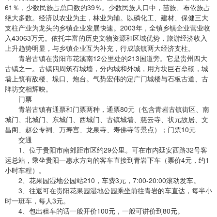
61％，少数民族占总口数的39％。少数民族人口中，苗族、布依族占
绝大多数。经济以农业为主，林业为辅。以磷化工、建材、保健三大
支柱产业为龙头的乡镇企业发展快速。2003年，全镇乡镇企业营业收
入43063万元。依托丰富的历史文物资源和区域优势，旅游经济收入
上升趋势明显，与乡镇企业互为补充，行成该镇两大经济支柱。
青岩古镇在贵阳市花溪南12公里处的213国道旁。它是贵州四大
古镇之一。古镇四周筑有城墙，分内城和外城，用方块巨石垒砌，城
墙上筑有敌楼、垛口、炮台。气势宏伟的定广门城楼与石板古道、古
牌坊交相辉映。
门票
青岩古镇有通票和门票两种，通票80元（包含青岩古镇街区、南
城门、北城门、东城门、西城门、古镇城墙、慈云寺、状元故居、文
昌阁、赵公专祠、万寿宫、龙泉寺、寿佛寺等景点）；门票10元
交通
1、位于贵阳市南郊距市区约29公里。可在市内延安西路32号客
运总站，乘坐贵阳一惠水方向的客车直接到青岩下车（票价4元，约1
小时车程）。
2、花果园湿地公园站210，车费3元，7:00-20:00滚动发车。
3、往返可在贵阳花果园湿地公园乘坐前往青岩的车直达，每半小
时一班车，每人3元。
4、包出租车的话一般开价100元，一般可讲价到80元。