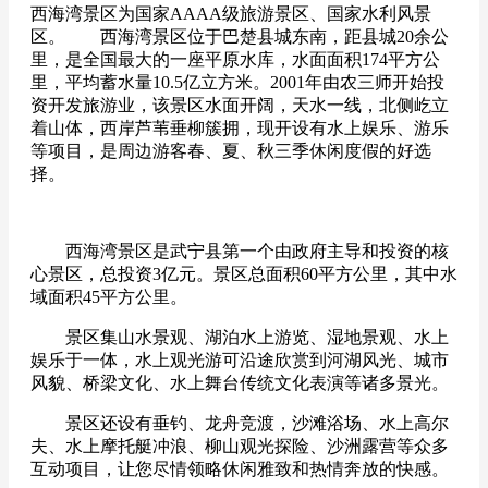
西海湾景区为国家AAAA级旅游景区、国家水利风景
区。 西海湾景区位于巴楚县城东南，距县城20余公
里，是全国最大的一座平原水库，水面面积174平方公
里，平均蓄水量10.5亿立方米。2001年由农三师开始投
资开发旅游业，该景区水面开阔，天水一线，北侧屹立
着山体，西岸芦苇垂柳簇拥，现开设有水上娱乐、游乐
等项目，是周边游客春、夏、秋三季休闲度假的好选
择。
西海湾景区是武宁县第一个由政府主导和投资的核
心景区，总投资3亿元。景区总面积60平方公里，其中水
域面积45平方公里。
景区集山水景观、湖泊水上游览、湿地景观、水上
娱乐于一体，水上观光游可沿途欣赏到河湖风光、城市
风貌、桥梁文化、水上舞台传统文化表演等诸多景光。
景区还设有垂钓、龙舟竞渡，沙滩浴场、水上高尔
夫、水上摩托艇冲浪、柳山观光探险、沙洲露营等众多
互动项目，让您尽情领略休闲雅致和热情奔放的快感。