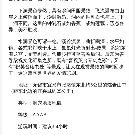
下洞景色斐然，具有乡间田园景致。飞流瀑布由山
崖之上倾泻而下，澎湃激昂。洞内的钟乳石也与上、下
二洞不同。这里的钟乳石或如香蕉、或如莲藕，形态各
异，美不胜收。
水洞景色可谓一绝。溪谷流泉，曲折幽深，水平如
镜。各式彩灯映于水上，氤氲灯光折射出-效果，宛如东
海龙宫，晶莹剔透。舍船步行可至善卷后洞。后东为善
卷梁祝文化汇集之所，既有“晋祝英台琴剑之冢”，又
有“祝英台读书处”等景观，让人在观赏景致的同时回味
了一遍这篇享誉世界的爱情悲剧。
地址：无锡市宜兴市张渚镇东北约5公里的螺岩山中
（距东北边的宜兴城约25公里）
类型：洞穴地质地貌
等级：AAAA
游玩时间：建议3-4小时