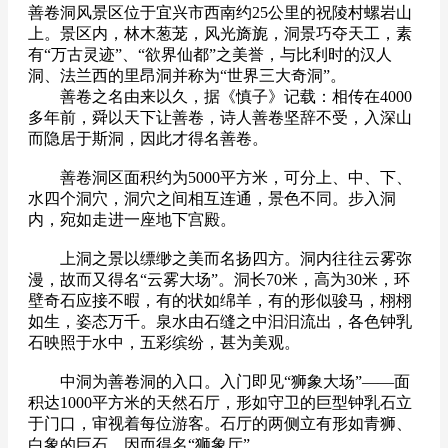
善卷洞风景区位于宜兴市西南约25公里的祝陵村螺岩山
上。景区内，林木葱茏，风光旖旎，洞景巧夺天工，素
有“万古灵迹”、“欲界仙都”之美誉，与比利时的汉人
洞、法兰西的里昂洞并称为“世界三大奇洞”。
善卷之名由来以久，据《慎子》记载：相传在4000
多年前，舜以天下让善卷，诗人善卷坚辞不受，入深山
而隐居于斯洞，因此才得名善卷。
善卷洞区面积约为5000平方米，可分上、中、下、
水四个洞穴，洞穴之间相互连通，景色不同。步入洞
内，宛如走进一座地下宫殿。
上洞之景以缥缈之美而名扬四方。洞内往往云雾弥
漫，故而又得名“云雾大场”。洞长70米，高为30米，环
壁奇石应接不暇，有的状如绵羊，有的形似骏马，栩栩
如生，姿态万千。泉水由石缝之中汩汩流出，各色钟乳
石映照于水中，五彩缤纷，甚为美观。
中洞为善卷洞的入口。入门即见“狮象大场”——面
积达1000平方米的天然石厅，形如守卫的巨型钟乳石立
于门口，审视着每位游客。石厅的两侧立有形如青狮、
白象的巨石，因而得名“狮象厅”。